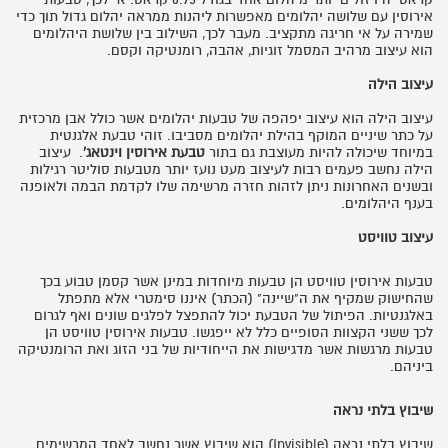
אירוסין עם שלושה יהלומים מאפשרות ליהנות ממראה יהלום גדול תוך כדי
שמירה על אי חריגה מתקציב. מעבר לכך, השילוב בין שלושת היהלומים
הוא עיצוב מרהיב המסמל זוגיות, אהבה, רומנטיקה וקסם.
עיצוב הילה
עיצוב הילה הוא עיצוב יפהפה של טבעות יהלומים אשר כולל אבן מרכזית
על כתר שיניים המוקף בהילת יהלומים מסביבו. זוהי טבעת אלגנטית
במיוחד שיכולה להיות מעוצבת גם בתור
טבעת אירוסין וינטאג'
. עיצוב
הילה נחשב פעמים רבות לעיצוב מעט נועז יותר מטבעות סוליטר רגילות
ובשנים האחרונות ניתן לזהות חזרה מרשימה שלו לקדמת הבמה ולאופנה
בענף היהלומים.
עיצוב טוויסט
טבעות אירוסין טוויסט הן טבעות מיוחדות במינן אשר קסמן טבוע בכך
שהחישוק שמקיף את ה"שיינה" (הכתר) איננו סימטרי אלא מתפתל
באלגנטיות. הפיתול של הטבעת יכול להתפצל לפלגים שונים ואף לגרום
לכך ששני הקצוות הסופיים כלל לא ייפגשו. טבעות אירוסין טוויסט הן
טבעות מרגשות אשר מדגישות את הייחודיות של בני הזוג ואת הרומנטיקה
ביניהם.
שיבוץ בלתי נראה
שיבוץ בלתי נראה (
Invisible
) הוא שיבוץ אשר נחשב לאחד המרשימים