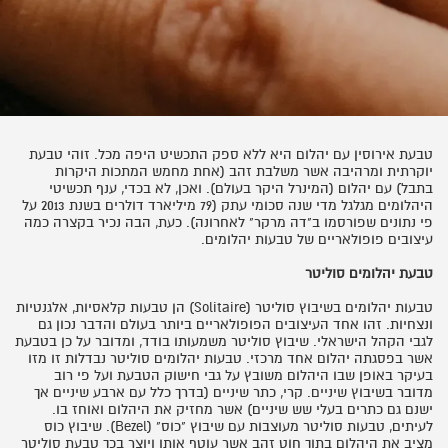
טבעת אירוסין עם יהלום היא ללא ספק התכשיט היפה מכל. זוהי טבעת
יוקרתית ומרהיבה אשר משלבת זהב (אחת מחמש המתכות היקרות
בתבל) עם יהלום (המינרל היקר בעולם). ואכן, לא בכדי, ענף תכשיטי
היהלומים מגלגל מדי שנה סכומי עתק (79 מיליארד דולרים בשנת 2013 על
פי נתונים שפורסמו ב"דה מרקר" לאחרונה). כעת, הבה נכיר בקצרה כמה
עיצובים פופולאריים של טבעות יהלומים.
טבעת יהלומים סוליטר
טבעות יהלומים בשיבוץ סוליטר (
Solitaire
) הן טבעות קלאסיות, אלגנטיות
ונצחיות. זהו אחד העיצובים הפופולאריים ביותר בעולם והדבר נכון גם
לגבי הקהל הישראלי. שיבוץ סוליטר משמעותו בודד, ומדובר על כן בטבעת
אשר בפסגתה יהלום אחד מרכזי. טבעות יהלומים סוליטר נבדלות זו מזו
בעיקר באופן שבו היהלום משובץ על גבי חישוק הטבעת ועל פי רוב
מדובר בשיבוץ שיניים. קרי, כתר שיניים (בדרך כלל עם ארבע שיניים אך
ישנם גם כתרים בעלי שש שיניים) אשר מחזיק את היהלום ואוחז בו.
לעיתים, טבעות סוליטר מעוצבות עם שיבוץ "כוס" (
Bezel
). שיבוץ כוס
מציב את היהלום בתוך חוט זהב אשר עוטף אותו ויוצר בכך טבעת סוליטר