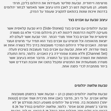
מרשימה וייחודית. טבעות סוליטר מעמידות את היהלום בליבן, תרתי
משמע. הן מעניקות דגש רב לאבן וזהו עיצוב אשר מאפשר לבחור יהלומים
בדרגות איכות שונות בהתאם לתקציב שעומד על הפרק.
עיצוב טבעת עם אבנים בצד
טבעת יהלומים עם אבנים בצד (
Side-Stones
) היא טבעת קלאסית אשר
מעניקה ללקוח הזדמנות ליהנות לא רק מיהלום מרכזי אלא גם משורה
סימטרית של אבנים בכל אחד מצדי הכתר. זוהי טבעת אשר לעולם לא
יוצאת מהאופנה וכל תכשיט עם אבנים בצד הוא תמיד עדי מרשים ועוצר
נשימה. האבנים שליד היהלום המרכזי משובצות בדרך כלל בשורה אחת או
בשתי שדרות. לא אחת, טבעות עם אבנים בצד מעוצבות בשיבוץ תעלה
(
Channel Set
) וללא מתכת שמפרידה בין האבנים. כלומר, גדות התעלה
תוחמות את השורה ומגינות בכך על החגורה. מדובר אפוא בעיצוב אשר
משדרג משמעותית את התכשיט ומקפל בתוכו את אהבת הצדדים אשר
ביחד מתחברת לכדי פסגה אחת.
טבעות שלושה יהלומים
טבעות שלושה יהלומים כשמן כן הן – טבעות אשר בפסגתן משובצות
שלוש אבנים. על פי רוב, מדובר באבן אחת מרכזית ושתי אבנים (קטנות
יותר) התומכות בה. מחירם של יהלומים מושפע רבות מגודלם אך לא
מדובר ב"משחק סכום אפס". כלומר, שלושה יהלומים בגודל של 0.25
קראט יהיו זולים יותר מיהלום אחד בגודל 0.75 קראט. אי לכך, טבעות