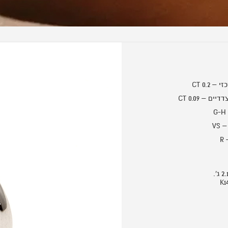
CT 0.2
ם – CT 0.09
VS
R