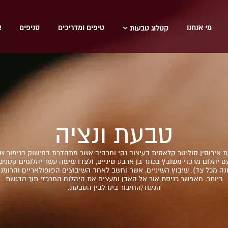
מי אנחנו
טיפים ומדריכים
סניפים
צ
קטלוג טבעות
טבעת ונציה
 אירוסין סוליטר קלאסית בעיצוב נקי ומרהיב אשר מתהדרת בחישוק בגימור ש
ם יהלום מרכזי משובץ בכתר בן ארבע שיניים, ולצדו שישה עשר יהלומים קטנים
נה מכל צד). שיבוץ השיניים, אשר נחשב לאחד השיבוצים הפופולאריים והרומנט
ביותר, מאפשר כניסת אור אל האבן ומעצים את היהלום המרכזי תוך הדגשת
הניגוד/החיבור בינו לבין הטבעת.