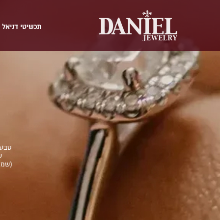
תכשיטי דניאל
טבעת
ע
(שמו