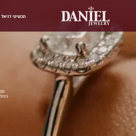
תכשיטי דניאל
טבע
ויהל