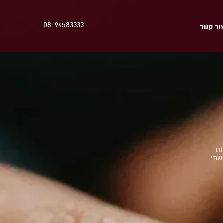
08-94583333
ור קשר
וח
שתי